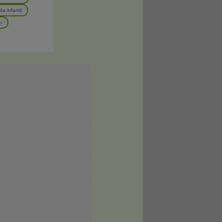
a infantil
r