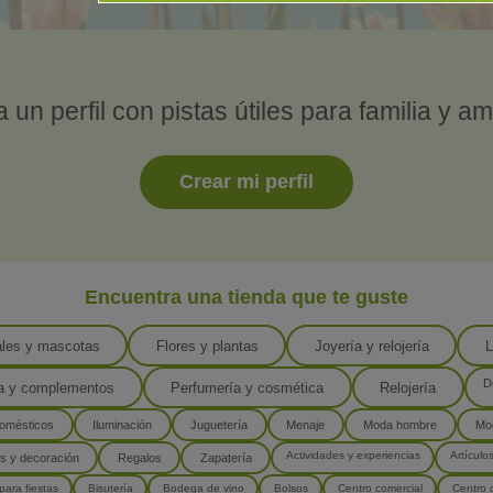
 un perfil con pistas útiles para familia y a
Crear mi perfil
Encuentra una tienda que te guste
les y mascotas
Flores y plantas
Joyería y relojería
L
D
 y complementos
Perfumería y cosmética
Relojería
domésticos
Iluminación
Juguetería
Menaje
Moda hombre
Mo
Actividades y experiencias
Artículos
s y decoración
Regalos
Zapatería
para fiestas
Bisutería
Bodega de vino
Bolsos
Centro comercial
Centro 