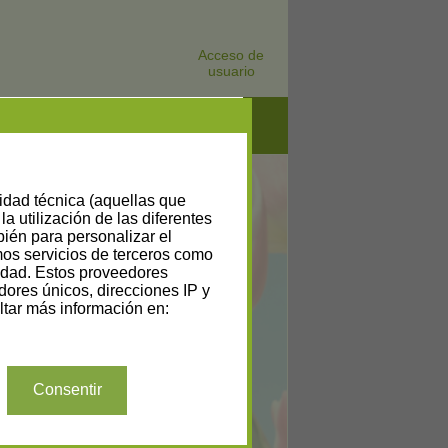
Acceso de
usuario
lidad técnica (aquellas que
la utilización de las diferentes
bién para personalizar el
amos servicios de terceros como
cidad. Estos proveedores
dores únicos, direcciones IP y
tar más información en:
Consentir