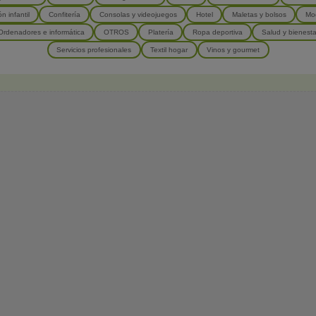
n infantil
Confitería
Consolas y videojuegos
Hotel
Maletas y bolsos
Mod
Ordenadores e informática
OTROS
Platería
Ropa deportiva
Salud y bienesta
Servicios profesionales
Textil hogar
Vinos y gourmet