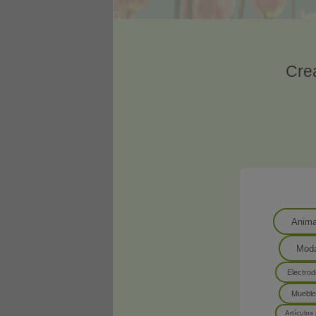
Crea
Anima
Moda
Electro
Mueble
Artículos 