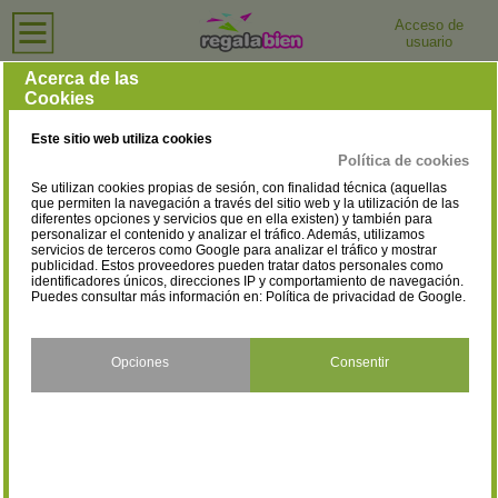
Acceso de
usuario
Inicio
›
Actividades y Experiencias
›
Tienda Virtual
Acerca de las
Actividades y Experiencias — Tiendas
Filtrar resultados
Cookies
Virtuales
Cofre VIP
Tienda Virtual
Este sitio web utiliza cookies
Actividades y Experiencias
Política de cookies
Se utilizan cookies propias de sesión, con finalidad técnica (aquellas
que permiten la navegación a través del sitio web y la utilización de las
diferentes opciones y servicios que en ella existen) y también para
Moa Eventos
personalizar el contenido y analizar el tráfico. Además, utilizamos
Tienda Virtual
servicios de terceros como Google para analizar el tráfico y mostrar
Actividades y Experiencias
publicidad. Estos proveedores pueden tratar datos personales como
identificadores únicos, direcciones IP y comportamiento de navegación.
Puedes consultar más información en:
Política de privacidad de Google
.
Oceanautic
Tienda Virtual
Opciones
Consentir
Actividades y Experiencias
RegalaPlanB.es
Tienda Virtual
Actividades y Experiencias