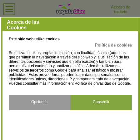
Acceso de
usuario
Inicio
›
Bisuterías
›
Cuenca
Bisuterías en Cuenca
Acerca de las
Cookies
Selecciona la localidad
Cuenca
(1)
Este sitio web utiliza cookies
Política de cookies
Se utilizan cookies propias de sesión, con finalidad técnica (aquellas
que permiten la navegación a través del sitio web y la utilización de las
diferentes opciones y servicios que en ella existen) y también para
personalizar el contenido y analizar el tráfico. Además, utilizamos
servicios de terceros como Google para analizar el tráfico y mostrar
publicidad. Estos proveedores pueden tratar datos personales como
identificadores únicos, direcciones IP y comportamiento de navegación.
Puedes consultar más información en:
Política de privacidad de Google
.
Opciones
Consentir