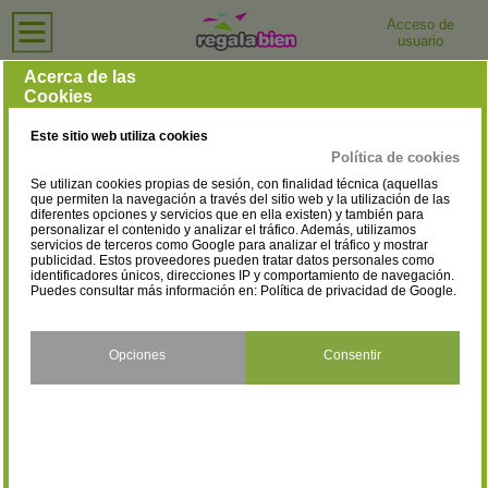
Acceso de
usuario
Inicio
›
Bisuterías
›
Murcia
Bisuterías en Murcia
Acerca de las
Cookies
Selecciona la localidad
Murcia
(1)
Este sitio web utiliza cookies
Política de cookies
Se utilizan cookies propias de sesión, con finalidad técnica (aquellas
que permiten la navegación a través del sitio web y la utilización de las
diferentes opciones y servicios que en ella existen) y también para
personalizar el contenido y analizar el tráfico. Además, utilizamos
servicios de terceros como Google para analizar el tráfico y mostrar
publicidad. Estos proveedores pueden tratar datos personales como
identificadores únicos, direcciones IP y comportamiento de navegación.
Puedes consultar más información en:
Política de privacidad de Google
.
Opciones
Consentir