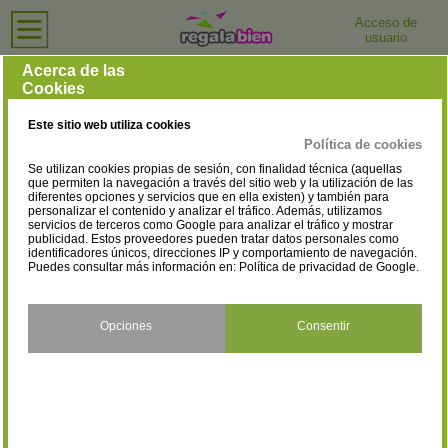
Acceso de
usuario
Inicio
›
Bisuterías
›
Zaragoza
Bisuterías en Zaragoza
Acerca de las
Cookies
Selecciona la localidad
Zaragoza
(4)
Este sitio web utiliza cookies
Política de cookies
Se utilizan cookies propias de sesión, con finalidad técnica (aquellas
que permiten la navegación a través del sitio web y la utilización de las
diferentes opciones y servicios que en ella existen) y también para
personalizar el contenido y analizar el tráfico. Además, utilizamos
servicios de terceros como Google para analizar el tráfico y mostrar
publicidad. Estos proveedores pueden tratar datos personales como
identificadores únicos, direcciones IP y comportamiento de navegación.
Puedes consultar más información en:
Política de privacidad de Google
.
Opciones
Consentir