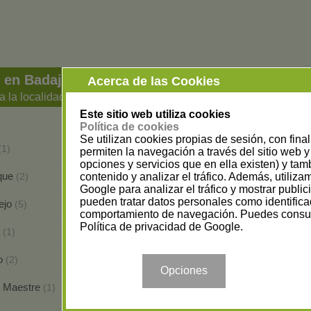
 en Badajoz
Acerca de las Cookies
a la localidad
Este sitio web utiliza cookies
Política de cookies
Se utilizan cookies propias de sesión, con fina
Alange
(1)
(2)
permiten la navegación a través del sitio web y 
opciones y servicios que en ella existen) y tam
rque
Alconchel
contenido y analizar el tráfico. Además, utiliz
(2)
(1)
Google para analizar el tráfico y mostrar publi
pueden tratar datos personales como identifica
ejo
Badajoz
(5)
(11)
comportamiento de navegación. Puedes consul
Política de privacidad de Google
.
a
Castuera
(1)
(1)
to
Fregenal de la Sierra
(2)
(2)
Opciones
l Maestre
Fuentes de León
(1)
(1)