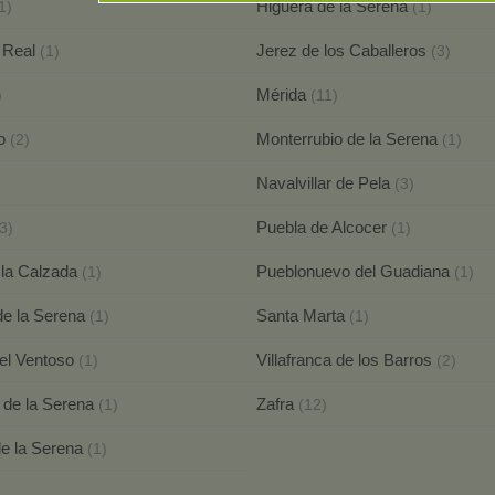
Higuera de la Serena
1)
(1)
a Real
Jerez de los Caballeros
(1)
(3)
Mérida
)
(11)
io
Monterrubio de la Serena
(2)
(1)
Navalvillar de Pela
)
(3)
Puebla de Alcocer
3)
(1)
 la Calzada
Pueblonuevo del Guadiana
(1)
(1)
de la Serena
Santa Marta
(1)
(1)
del Ventoso
Villafranca de los Barros
(1)
(2)
a de la Serena
Zafra
(1)
(12)
e la Serena
(1)