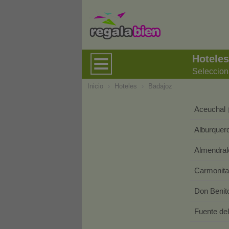
Hoteles
Seleccion
Inicio
›
Hoteles
›
Badajoz
Aceuchal
Alburque
Almendral
Carmonit
Don Beni
Fuente de