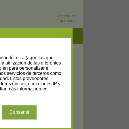
Acceso de
usuario
lidad técnica (aquellas que
la utilización de las diferentes
bién para personalizar el
amos servicios de terceros como
cidad. Estos proveedores
dores únicos, direcciones IP y
tar más información en:
Consentir