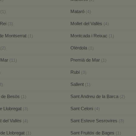
a
Mataró
(1)
(4)
 Rei
Mollet del Vallès
(3)
(4)
 de Montserrat
Montcada i Reixac
(1)
(1)
ó
Olèrdola
(2)
(1)
e Mar
Premià de Mar
(11)
(1)
Rubí
)
(3)
Sallent
3)
(1)
à de Besòs
Sant Andreu de la Barca
(1)
(2)
de Llobregat
Sant Celoni
(3)
(4)
t del Vallès
Sant Esteve Sesrovires
(4)
(3)
 de Llobregat
Sant Fruitós de Bages
(1)
(1)