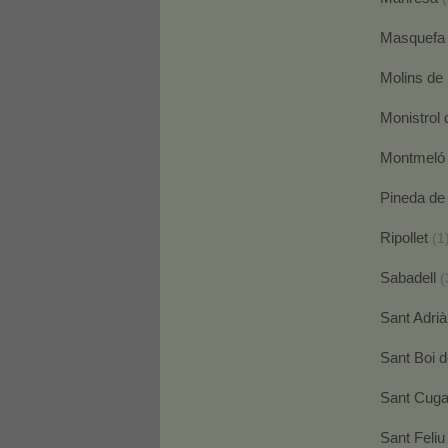
Masquef
Molins de
Monistrol
Montmel
Pineda d
Ripollet
(1
Sabadell
(
Sant Adri
Sant Boi 
Sant Cuga
Sant Feliu