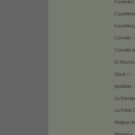
Cardedeu
Castellbis
Castellter
Cervelló
(
Cornellà d
El Masno
Gavà
(2)
Igualada
(
La Garrig
La Pobla 
Malgrat d
Manresa
(