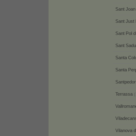
Sant Joan
Sant Just
Sant Pol 
Sant Sadu
Santa Co
Santa Pe
Santpedo
Terrassa
(
Vallroma
Viladeca
Vilanova 