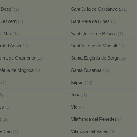
 Despí
Sant Julià de Cerdanyola
(2)
(1)
 Desvern
Sant Pere de Ribes
(3)
(1)
de Mar
Sant Quirze de Besora
(1)
(1)
rní d'Anoia
Sant Vicenç de Montalt
(1)
(1)
loma de Gramenet
Santa Eugènia de Berga
(1)
(1)
rpètua de Mogoda
Santa Susanna
(1)
(19)
r
Sitges
(1)
(43)
Tona
3)
(1)
nes
Vic
(1)
(4)
ns
Vilafranca del Penedès
(1)
(4)
de Sau
Vilanova del Vallès
(1)
(1)