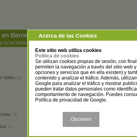
 en Barcelona
Acerca de las Cookies
a la localidad
Este sitio web utiliza cookies
Política de cookies
Se utilizan cookies propias de sesión, con fina
Badalona
(2)
permiten la navegación a través del sitio web y 
opciones y servicios que en ella existen) y tam
l Vallès
Barcelona
contenido y analizar el tráfico. Además, utiliz
(2)
(404)
Google para analizar el tráfico y mostrar publi
pueden tratar datos personales como identifica
Cabrils
(1)
comportamiento de navegación. Puedes consul
Política de privacidad de Google
.
Caldes de Montbui
(2)
Estrac
Calella
(3)
(36)
Opciones
 Mar
Capellades
(2)
(1)