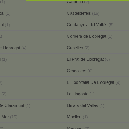
Cardona
(1)
(2)
bal
Castelldefels
(1)
(15)
çol
Cerdanyola del Vallès
(1)
(5)
Corbera de Llobregat
1)
(1)
e Llobregat
Cubelles
(4)
(2)
u
El Prat de Llobregat
(1)
(6)
Granollers
(6)
L´Hospitalet De Llobregat
2)
(9)
a
La Llagosta
(2)
(1)
De Claramunt
Llinars del Vallès
(1)
(1)
e Mar
Manlleu
(15)
(1)
Martorell
2)
(2)