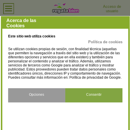
Acceso de
usuario
Inicio
›
Hoteles
›
Cáceres
Hoteles en Cáceres
Acerca de las
Cookies
Selecciona la localidad
Alcántara
Alcuéscar
(1)
(1)
Este sitio web utiliza cookies
Arroyomolinos
Baños de Montemayor
(1)
(3)
Política de cookies
Se utilizan cookies propias de sesión, con finalidad técnica (aquellas
Brozas
Cabezuela del Valle
(2)
(1)
que permiten la navegación a través del sitio web y la utilización de las
diferentes opciones y servicios que en ella existen) y también para
personalizar el contenido y analizar el tráfico. Además, utilizamos
Cáceres
Cañamero
(24)
(1)
servicios de terceros como Google para analizar el tráfico y mostrar
publicidad. Estos proveedores pueden tratar datos personales como
Castañar de Ibor
Coria
identificadores únicos, direcciones IP y comportamiento de navegación.
(1)
(4)
Puedes consultar más información en:
Política de privacidad de Google
.
Cuacos de Yuste
Fresnedoso de Ibor
(1)
(1)
Garganta la Olla
Guadalupe
Opciones
Consentir
(1)
(2)
Hervás
Jarandilla de la Vera
(2)
(3)
Jarilla
Jerte
(1)
(2)
Malpartida de Cáceres
Malpartida de Plasencia
(2)
(1)