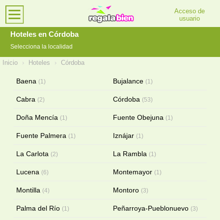
Acceso de
usuario
Hoteles en Córdoba
Selecciona la localidad
Inicio
›
Hoteles
›
Córdoba
Baena
Bujalance
(1)
(1)
Cabra
Córdoba
(2)
(53)
Doña Mencía
Fuente Obejuna
(1)
(1)
Fuente Palmera
Iznájar
(1)
(1)
La Carlota
La Rambla
(2)
(1)
Lucena
Montemayor
(6)
(1)
Montilla
Montoro
(4)
(3)
Palma del Río
Peñarroya-Pueblonuevo
(1)
(3)