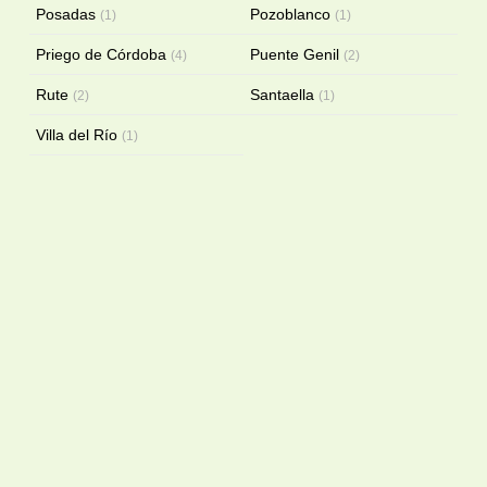
Posadas
Pozoblanco
(1)
(1)
Priego de Córdoba
Puente Genil
(4)
(2)
Rute
Santaella
(2)
(1)
Villa del Río
(1)