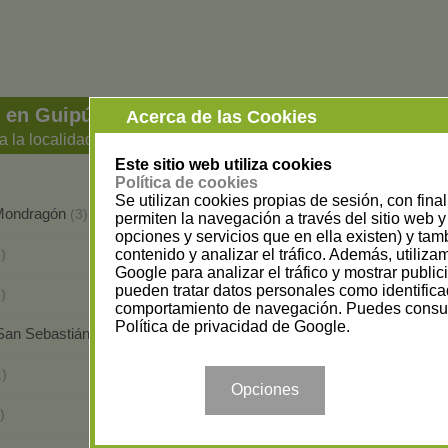
s en Guipúzcoa
Acerca de las Cookies
a la localidad
Este sitio web utiliza cookies
Política de cookies
Se utilizan cookies propias de sesión, con fina
/Mondragón
Azkoitia
(3)
(1)
permiten la navegación a través del sitio web y 
opciones y servicios que en ella existen) y tam
Beasain
contenido y analizar el tráfico. Además, utiliz
)
(3)
Google para analizar el tráfico y mostrar publi
pueden tratar datos personales como identifica
Deba
)
(1)
comportamiento de navegación. Puedes consul
Política de privacidad de Google
.
San Sebastián
Eibar
(40)
(2)
Getaria
1)
(5)
Opciones
Hondarribia
)
(8)