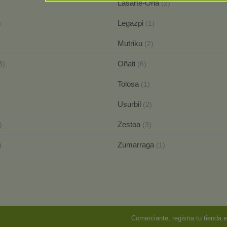
Lasarte-Oria
(2)
Legazpi
)
(1)
Mutriku
(2)
Oñati
3)
(6)
Tolosa
(1)
Usurbil
)
(2)
Zestoa
)
(3)
Zumarraga
)
(1)
Comerciante, registra tu tienda e