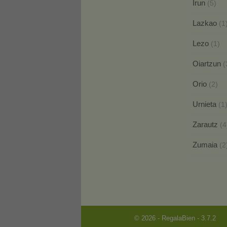
Irun
(5)
Lazkao
(1
Lezo
(1)
Oiartzun
(
Orio
(2)
Urnieta
(1
Zarautz
(4
Zumaia
(2
© 2026 - RegalaBien - 3.7.2