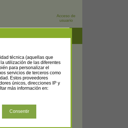
Acceso de
usuario
lidad técnica (aquellas que
la utilización de las diferentes
bién para personalizar el
amos servicios de terceros como
cidad. Estos proveedores
dores únicos, direcciones IP y
tar más información en:
Consentir