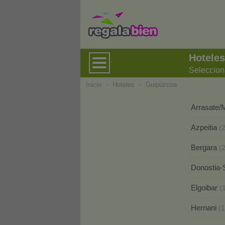
Hotele
Seleccion
Inicio
›
Hoteles
›
Guipúzcoa
Arrasate
Azpeitia
(2
Bergara
(2
Donostia-
Elgoibar
(
Hernani
(1