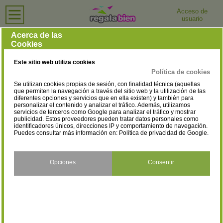
Acceso de
usuario
Inicio
›
Hoteles
›
Lleida
Hoteles en Lleida
Acerca de las
Cookies
Selecciona la localidad
Agramunt
Alcarràs
(1)
(2)
Este sitio web utiliza cookies
Bellpuig
Bellver de Cerdanya
(1)
(3)
Política de cookies
Se utilizan cookies propias de sesión, con finalidad técnica (aquellas
Bossòst
Clariana de Cardener
(3)
(1)
que permiten la navegación a través del sitio web y la utilización de las
diferentes opciones y servicios que en ella existen) y también para
personalizar el contenido y analizar el tráfico. Además, utilizamos
El Pont De Suert
Esterri d'Àneu
(3)
(4)
servicios de terceros como Google para analizar el tráfico y mostrar
publicidad. Estos proveedores pueden tratar datos personales como
Fondarella
Granyena de les Garrigues
identificadores únicos, direcciones IP y comportamiento de navegación.
(1)
Puedes consultar más información en:
Política de privacidad de Google
.
(1)
La Guingueta d'Àneu
La Pobla De Segur
(8)
(1)
Opciones
Consentir
La Seu D´Urgell
Les
(9)
(3)
Les Borges Blanques
Lleida
(1)
(14)
Montferrer i Castellbò
Oliana
(1)
(3)