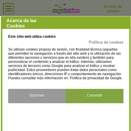
Acceso de
usuario
Inicio
›
Hoteles
›
Madrid
Hoteles en Madrid
Acerca de las
Cookies
Selecciona la localidad
Ajalvir
Alcalá de Henares
(1)
(13)
Este sitio web utiliza cookies
Alcobendas
Alcorcón
(8)
(6)
Política de cookies
Se utilizan cookies propias de sesión, con finalidad técnica (aquellas
Algete
Aranjuez
(1)
(7)
que permiten la navegación a través del sitio web y la utilización de las
diferentes opciones y servicios que en ella existen) y también para
personalizar el contenido y analizar el tráfico. Además, utilizamos
Arganda del Rey
Boadilla del Monte
(2)
(2)
servicios de terceros como Google para analizar el tráfico y mostrar
publicidad. Estos proveedores pueden tratar datos personales como
Cercedilla
Collado Villalba
identificadores únicos, direcciones IP y comportamiento de navegación.
(1)
(2)
Puedes consultar más información en:
Política de privacidad de Google
.
Colmenar de Oreja
El Boalo
(1)
(1)
Fuenlabrada
Getafe
Opciones
Consentir
(8)
(10)
Griñón
Humanes de Madrid
(1)
(1)
La Cabrera
Las Rozas
(3)
(7)
Leganés
Loeches
(6)
(1)