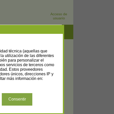
Acceso de
usuario
lidad técnica (aquellas que
la utilización de las diferentes
bién para personalizar el
amos servicios de terceros como
cidad. Estos proveedores
dores únicos, direcciones IP y
tar más información en:
Consentir