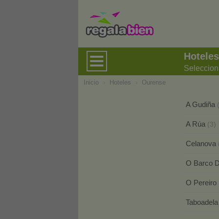
Hotele
Seleccion
Inicio
›
Hoteles
›
Ourense
A Gudiña
A Rúa
(3)
Celanova
O Barco D
O Pereiro
Taboadel