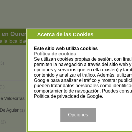
s en Ourense
Acerca de las Cookies
a la localidad
Este sitio web utiliza cookies
Política de cookies
Se utilizan cookies propias de sesión, con fina
A Pobra De Trives
(3)
(2)
permiten la navegación a través del sitio web y 
opciones y servicios que en ella existen) y tam
Allariz
contenido y analizar el tráfico. Además, utiliz
(1)
Google para analizar el tráfico y mostrar publi
pueden tratar datos personales como identifica
Maceda
(1)
(1)
comportamiento de navegación. Puedes consul
Política de privacidad de Google
.
e Valdeorras
O Carballiño
(3)
(5)
 De Aguiar
Ourense
(1)
(18)
Opciones
a
Verín
(2)
(3)