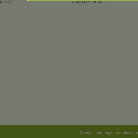
Bolo
Xinzo de Limia
(2)
(3)
Comerciante, registra tu tienda e