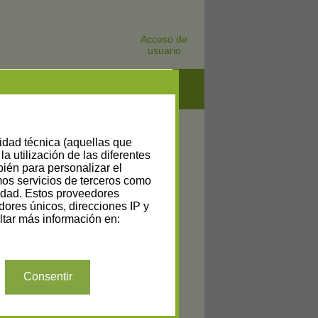
Acceso de
usuario
lidad técnica (aquellas que
la utilización de las diferentes
bién para personalizar el
amos servicios de terceros como
cidad. Estos proveedores
dores únicos, direcciones IP y
tar más información en:
Consentir