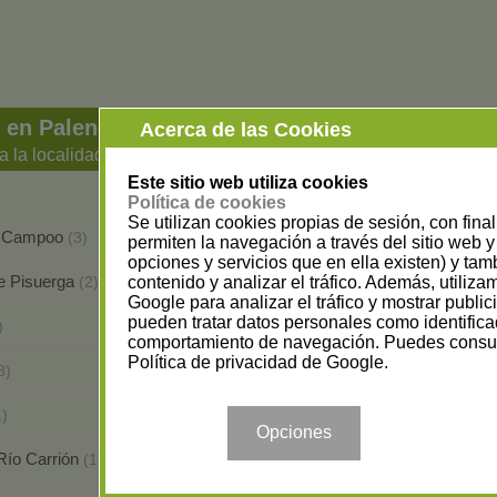
 en Palencia
Acerca de las Cookies
a la localidad
Este sitio web utiliza cookies
Política de cookies
Se utilizan cookies propias de sesión, con fina
de Campoo
Carrión de los Condes
(3)
(1)
permiten la navegación a través del sitio web y 
opciones y servicios que en ella existen) y tam
e Pisuerga
Dueñas
contenido y analizar el tráfico. Además, utiliz
(2)
(1)
Google para analizar el tráfico y mostrar publi
pueden tratar datos personales como identifica
Osorno la Mayor
)
(1)
comportamiento de navegación. Puedes consul
Política de privacidad de Google
.
Quintana del Puente
8)
(1)
Torquemada
1)
(2)
Opciones
l Río Carrión
Villada
(1)
(1)