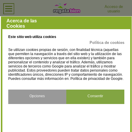
Acceso de
usuario
Inicio
›
Hoteles
›
Santa Cruz de Tenerife
Hoteles en Santa Cruz de Tenerife
Acerca de las
Cookies
Selecciona la localidad
Adeje
Arona
(48)
(28)
Este sitio web utiliza cookies
Barlovento
Buenavista del Norte
(1)
(1)
Política de cookies
Se utilizan cookies propias de sesión, con finalidad técnica (aquellas
Candelaria
Garachico
(2)
(1)
que permiten la navegación a través del sitio web y la utilización de las
diferentes opciones y servicios que en ella existen) y también para
personalizar el contenido y analizar el tráfico. Además, utilizamos
Granadilla de Abona
Guía de Isora
(4)
(4)
servicios de terceros como Google para analizar el tráfico y mostrar
publicidad. Estos proveedores pueden tratar datos personales como
Icod de los Vinos
La Orotava
identificadores únicos, direcciones IP y comportamiento de navegación.
(1)
(2)
Puedes consultar más información en:
Política de privacidad de Google
.
Los Llanos de Aridane
Los Realejos
(3)
(3)
Puerto de la Cruz
San Andrés y Sauces
Opciones
Consentir
(50)
(1)
San Cristóbal de La Laguna
San Miguel de Abona
(3)
(4)
San Sebastián de la Gomera
Santa Cruz de Tenerife
(18)
(6)