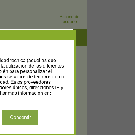
Acceso de
usuario
lidad técnica (aquellas que
la utilización de las diferentes
bién para personalizar el
amos servicios de terceros como
cidad. Estos proveedores
dores únicos, direcciones IP y
tar más información en:
Consentir