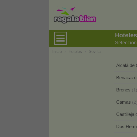
Hoteles
Seleccion
Inicio
›
Hoteles
›
Sevilla
Alcalá de
Benacaz
Brenes
(1
Camas
(2
Castilleja
Dos Her