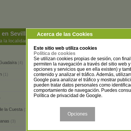
 en Sevilla
Acerca de las Cookies
a la localidad
Este sitio web utiliza cookies
Política de cookies
Se utilizan cookies propias de sesión, con fina
 Guadaíra
Alcalá del Río
(4)
(1)
permiten la navegación a través del sitio web y 
opciones y servicios que en ella existen) y tam
ón
Bormujos
contenido y analizar el tráfico. Además, utiliz
(1)
(1)
Google para analizar el tráfico y mostrar publi
pueden tratar datos personales como identifica
Burguillos
)
(1)
comportamiento de navegación. Puedes consul
Política de privacidad de Google
.
Carmona
)
(7)
 de la Cuesta
Cazalla de la Sierra
(1)
(2)
Opciones
manas
Écija
(3)
(7)