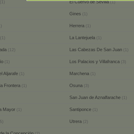
El Cuervo de Sevilla
(1)
(1)
Gines
(1)
Herrera
1)
(1)
La Lantejuela
(1)
(1)
nada
Las Cabezas De San Juan
(12)
(1)
Río
Los Palacios y Villafranca
(1)
(3)
l Aljarafe
Marchena
(1)
(1)
la Frontera
Osuna
(1)
(3)
San Juan de Aznalfarache
(1)
la Mayor
Santiponce
(1)
(1)
Utrera
5)
(2)
 de la Concepción
(2)