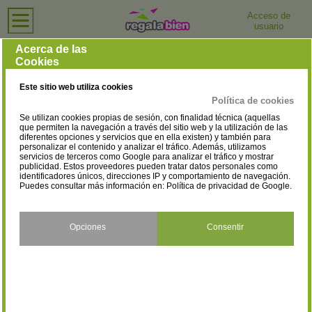
Acceso de
usuario
Inicio
›
Hoteles
›
Toledo
Hoteles en Toledo
Acerca de las
Cookies
Selecciona la localidad
Alameda de la Sagra
Almorox
(1)
(1)
Este sitio web utiliza cookies
Carranque
Consuegra
(1)
(1)
Política de cookies
Se utilizan cookies propias de sesión, con finalidad técnica (aquellas
Corral de Almaguer
Dosbarrios
(1)
(2)
que permiten la navegación a través del sitio web y la utilización de las
diferentes opciones y servicios que en ella existen) y también para
personalizar el contenido y analizar el tráfico. Además, utilizamos
Esquivias
Illescas
(1)
(2)
servicios de terceros como Google para analizar el tráfico y mostrar
publicidad. Estos proveedores pueden tratar datos personales como
La Guardia
Layos
identificadores únicos, direcciones IP y comportamiento de navegación.
(1)
(1)
Puedes consultar más información en:
Política de privacidad de Google
.
Los Yébenes
Madridejos
(1)
(1)
Miguel Esteban
Mocejón
Opciones
Consentir
(1)
(2)
Mora
Nambroca
(1)
(1)
Navahermosa
Ocaña
(1)
(2)
Orgaz
Oropesa
(1)
(1)