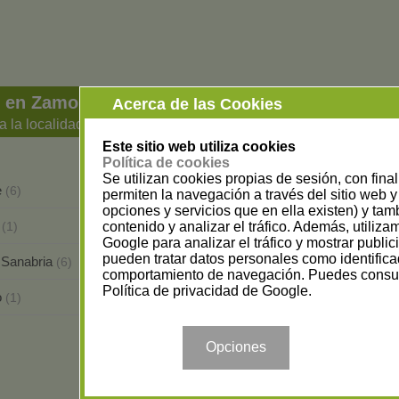
s en Zamora
Acerca de las Cookies
a la localidad
Este sitio web utiliza cookies
Política de cookies
Se utilizan cookies propias de sesión, con fina
e
Coreses
(6)
(1)
permiten la navegación a través del sitio web y 
opciones y servicios que en ella existen) y tam
y
Peleagonzalo
contenido y analizar el tráfico. Además, utiliz
(1)
(1)
Google para analizar el tráfico y mostrar publi
pueden tratar datos personales como identifica
 Sanabria
Toro
(6)
(2)
comportamiento de navegación. Puedes consul
Política de privacidad de Google
.
o
Zamora
(1)
(11)
Opciones