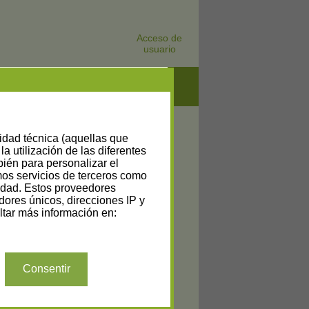
Acceso de
usuario
lidad técnica (aquellas que
la utilización de las diferentes
bién para personalizar el
amos servicios de terceros como
cidad. Estos proveedores
dores únicos, direcciones IP y
tar más información en:
Consentir