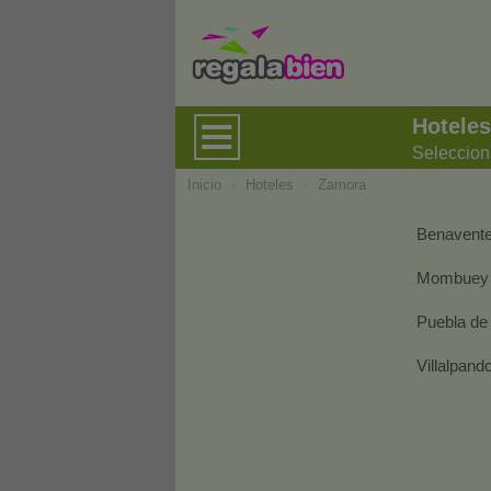
Hotele
Seleccion
Inicio
›
Hoteles
›
Zamora
Benavent
Mombue
Puebla de
Villalpand