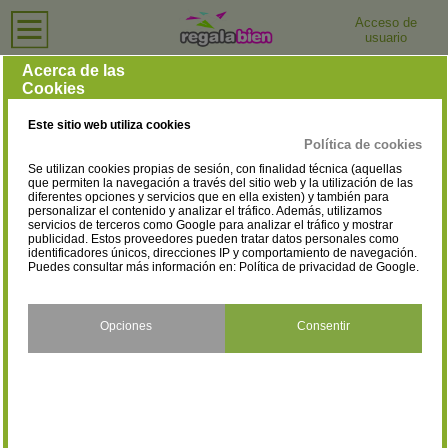
Acceso de
usuario
Inicio
›
Perfumerías y Tiendas de Cosmética
›
Albacete
Perfumerías y Tiendas de Cosmética en Albacete
Acerca de las
Cookies
Selecciona la localidad
Albacete
Almansa
(27)
(4)
Este sitio web utiliza cookies
Casas-Ibáñez
Caudete
(1)
(2)
Política de cookies
Se utilizan cookies propias de sesión, con finalidad técnica (aquellas
Hellín
La Roda
(3)
(2)
que permiten la navegación a través del sitio web y la utilización de las
diferentes opciones y servicios que en ella existen) y también para
personalizar el contenido y analizar el tráfico. Además, utilizamos
Madrigueras
Ossa de Montiel
(1)
(1)
servicios de terceros como Google para analizar el tráfico y mostrar
publicidad. Estos proveedores pueden tratar datos personales como
Tarazona de la Mancha
Villarrobledo
identificadores únicos, direcciones IP y comportamiento de navegación.
(4)
(1)
Puedes consultar más información en:
Política de privacidad de Google
.
Opciones
Consentir