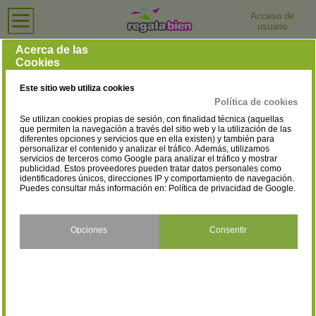
Acceso de
usuario
Inicio
›
Perfumerías y Tiendas de Cosmética
›
Alicante
Perfumerías y Tiendas de Cosmética en Alicante
Acerca de las
Cookies
Selecciona la localidad
Agost
Albatera
(1)
(1)
Este sitio web utiliza cookies
Alcoy/Alcoi
Alicante/Alacant
(6)
(51)
Política de cookies
Se utilizan cookies propias de sesión, con finalidad técnica (aquellas
Almoradí
Altea
(1)
(2)
que permiten la navegación a través del sitio web y la utilización de las
diferentes opciones y servicios que en ella existen) y también para
personalizar el contenido y analizar el tráfico. Además, utilizamos
Aspe
Banyeres de Mariola
(5)
(1)
servicios de terceros como Google para analizar el tráfico y mostrar
publicidad. Estos proveedores pueden tratar datos personales como
Benidorm
Benissa
identificadores únicos, direcciones IP y comportamiento de navegación.
(14)
(1)
Puedes consultar más información en:
Política de privacidad de Google
.
Benitachell
Bigastro
(1)
(2)
Callosa de Segura
Callosa d'En Sarrià
Opciones
Consentir
(2)
(3)
Calpe/Calp
Catral
(2)
(1)
Cox
Crevillent
(1)
(3)
Dénia
El Campello
(9)
(1)