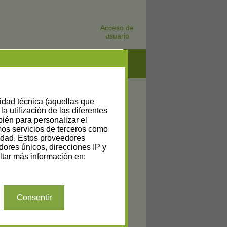
Acceso de
usuario
lidad técnica (aquellas que
la utilización de las diferentes
bién para personalizar el
amos servicios de terceros como
cidad. Estos proveedores
dores únicos, direcciones IP y
tar más información en:
Consentir