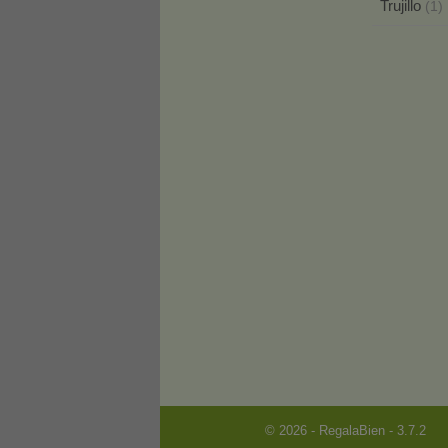
Trujillo
(1)
© 2026 - RegalaBien - 3.7.2