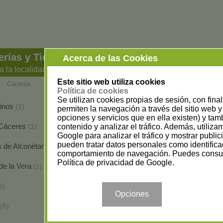
rías y Tiendas de Cosmética en Cáceres
Acerca de las Cookies
a la localidad
Este sitio web utiliza cookies
›
Cáceres
Política de cookies
Se utilizan cookies propias de sesión, con fina
linos
Cáceres
(2)
(19)
permiten la navegación a través del sitio web y 
opciones y servicios que en ella existen) y tam
 Cáceres
Coria
contenido y analizar el tráfico. Además, utiliz
(1)
(1)
Google para analizar el tráfico y mostrar publi
pueden tratar datos personales como identifica
s de Alconétar
Jaraíz de la Vera
(1)
(2)
comportamiento de navegación. Puedes consul
Política de privacidad de Google
.
 de la Vera
Majadas
(1)
(1)
Navalmoral de la Mata
2)
(1)
Opciones
Saucedilla
(8)
(1)