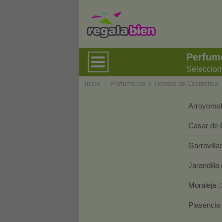
Perfume
Seleccion
Inicio
›
Perfumerías y Tiendas de Cosmética
Arroyomo
Casar de
Garrovilla
Jarandilla
Moraleja
(
Plasencia