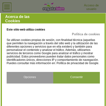
Acceso de
usuario
Inicio
›
Perfumerías y Tiendas de Cosmética
›
Castellón
Perfumerías y Tiendas de Cosmética en Castellón
Acerca de las
Cookies
Selecciona la localidad
Alcora / L'Alcora
Almazora/Almassora
(1)
(1)
Este sitio web utiliza cookies
Almenara
Altura
(1)
(1)
Política de cookies
Se utilizan cookies propias de sesión, con finalidad técnica (aquellas
Benicarló
Benicasim/Benicàssim
(8)
(2)
que permiten la navegación a través del sitio web y la utilización de las
diferentes opciones y servicios que en ella existen) y también para
personalizar el contenido y analizar el tráfico. Además, utilizamos
Betxí
Borriol
(1)
(1)
servicios de terceros como Google para analizar el tráfico y mostrar
publicidad. Estos proveedores pueden tratar datos personales como
Burriana
Castellón de la
identificadores únicos, direcciones IP y comportamiento de navegación.
(1)
Puedes consultar más información en:
Política de privacidad de Google
.
Plana/Castelló de la Plana
(16)
La Vall d'Uixó
Morella
Opciones
(4)
(1)
Consentir
Nules
Onda
(1)
(5)
Segorbe
Vila-real
(2)
(4)
Vinaròs
(6)