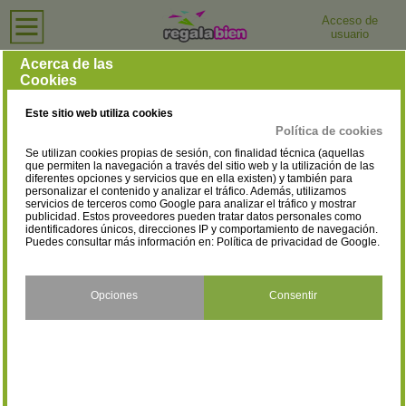
Acceso de
usuario
Inicio
›
Perfumerías y Tiendas de Cosmética
›
Ceuta
Perfumerías y Tiendas de Cosmética en Ceuta
Acerca de las
Cookies
Selecciona la localidad
Ceuta
(13)
Este sitio web utiliza cookies
Política de cookies
Se utilizan cookies propias de sesión, con finalidad técnica (aquellas
que permiten la navegación a través del sitio web y la utilización de las
diferentes opciones y servicios que en ella existen) y también para
personalizar el contenido y analizar el tráfico. Además, utilizamos
servicios de terceros como Google para analizar el tráfico y mostrar
publicidad. Estos proveedores pueden tratar datos personales como
identificadores únicos, direcciones IP y comportamiento de navegación.
Puedes consultar más información en:
Política de privacidad de Google
.
Opciones
Consentir