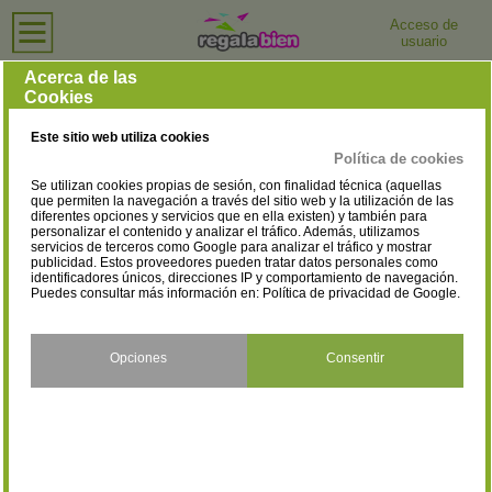
Acceso de
usuario
Inicio
›
Perfumerías y Tiendas de Cosmética
›
Córdoba
Perfumerías y Tiendas de Cosmética en Córdoba
Acerca de las
Cookies
Selecciona la localidad
Cabra
Córdoba
(1)
(48)
Este sitio web utiliza cookies
Dos Torres
La Carlota
(1)
(1)
Política de cookies
Se utilizan cookies propias de sesión, con finalidad técnica (aquellas
La Rambla
Lucena
(1)
(5)
que permiten la navegación a través del sitio web y la utilización de las
diferentes opciones y servicios que en ella existen) y también para
personalizar el contenido y analizar el tráfico. Además, utilizamos
Montalbán de Córdoba
Montilla
(1)
(4)
servicios de terceros como Google para analizar el tráfico y mostrar
publicidad. Estos proveedores pueden tratar datos personales como
Montoro
Palma del Río
identificadores únicos, direcciones IP y comportamiento de navegación.
(1)
(3)
Puedes consultar más información en:
Política de privacidad de Google
.
Pozoblanco
Priego de Córdoba
(1)
(1)
Puente Genil
Santaella
Opciones
Consentir
(1)
(1)
Villanueva de Córdoba
(1)