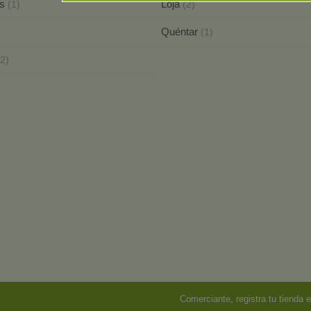
as
Loja
(1)
(2)
Quéntar
(1)
(2)
Comerciante, registra tu tienda e