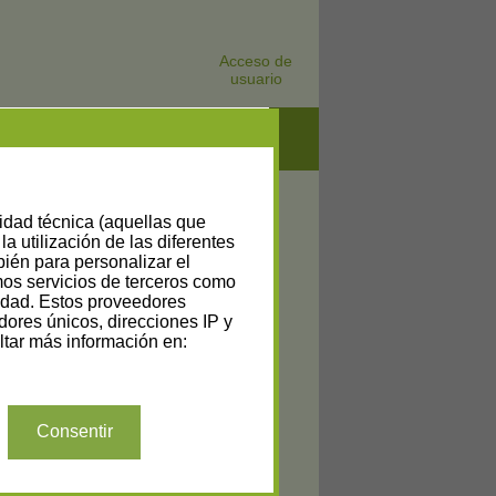
Acceso de
usuario
lidad técnica (aquellas que
la utilización de las diferentes
bién para personalizar el
amos servicios de terceros como
cidad. Estos proveedores
dores únicos, direcciones IP y
tar más información en:
Consentir