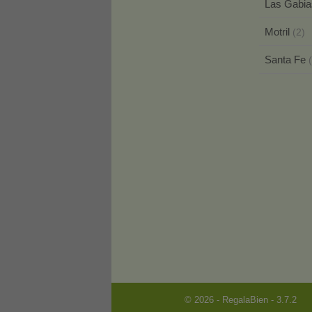
Las Gabi
Motril
(2)
Santa Fe
© 2026 - RegalaBien - 3.7.2