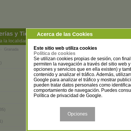
erías y Tiendas de Cosmética en Granada
Acerca de las Cookies
a la localidad
Este sitio web utiliza cookies
›
Granada
Política de cookies
Se utilizan cookies propias de sesión, con fina
Almuñécar
)
(3)
permiten la navegación a través del sitio web y 
opciones y servicios que en ella existen) y tam
Atarfe
contenido y analizar el tráfico. Además, utiliz
(3)
Google para analizar el tráfico y mostrar publi
pueden tratar datos personales como identifica
Cúllar Vega
(1)
comportamiento de navegación. Puedes consul
Política de privacidad de Google
.
Gójar
(1)
Guadix
35)
(6)
Opciones
Lanjarón
1)
(1)