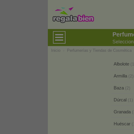
Perfum
Seleccion
Inicio
›
Perfumerías y Tiendas de Cosmética
Albolote
(1
Armilla
(2)
Baza
(2)
Dúrcal
(1)
Granada
(
Huéscar
(