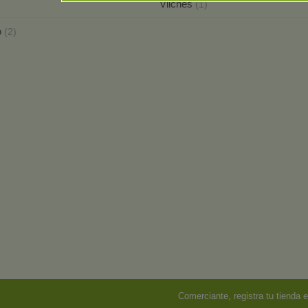
Vilches
(1)
lo
(2)
Comerciante, registra tu tienda e