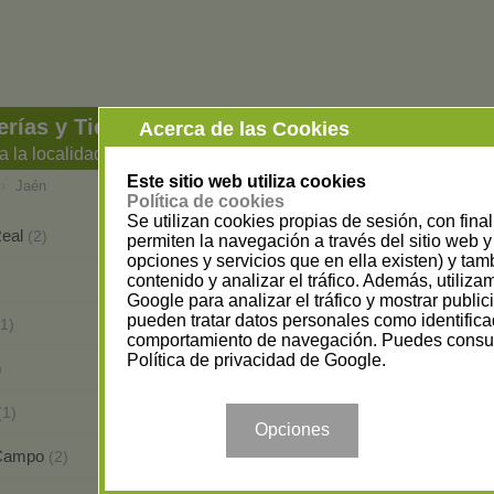
rías y Tiendas de Cosmética en Jaén
Acerca de las Cookies
a la localidad
Este sitio web utiliza cookies
›
Jaén
Política de cookies
Se utilizan cookies propias de sesión, con fina
Real
Andújar
(2)
(6)
permiten la navegación a través del sitio web y 
opciones y servicios que en ella existen) y tam
Jaén
contenido y analizar el tráfico. Además, utiliz
(17)
Google para analizar el tráfico y mostrar publi
pueden tratar datos personales como identifica
La Puerta De Segura
(1)
(1)
comportamiento de navegación. Puedes consul
Política de privacidad de Google
.
Martos
)
(4)
Pozo Alcón
(1)
(1)
Opciones
 Campo
Torredonjimeno
(2)
(1)