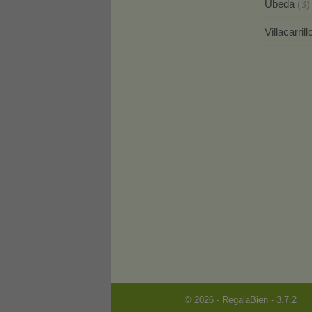
Úbeda
(3)
Villacarril
© 2026 - RegalaBien - 3.7.2