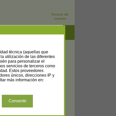
Acceso de
usuario
lidad técnica (aquellas que
la utilización de las diferentes
bién para personalizar el
amos servicios de terceros como
cidad. Estos proveedores
dores únicos, direcciones IP y
tar más información en:
Consentir