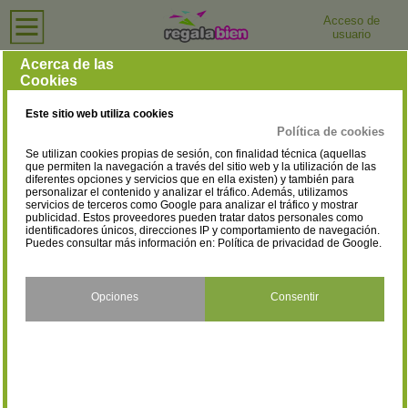
Acceso de
usuario
Inicio
›
Perfumerías y Tiendas de Cosmética
›
Madrid
Perfumerías y Tiendas de Cosmética en Madrid
Acerca de las
Cookies
Selecciona la localidad
Alcalá de Henares
Alcobendas
(25)
(10)
Este sitio web utiliza cookies
Alcorcón
Algete
(22)
(3)
Política de cookies
Se utilizan cookies propias de sesión, con finalidad técnica (aquellas
Alpedrete
Aranjuez
(1)
(8)
que permiten la navegación a través del sitio web y la utilización de las
diferentes opciones y servicios que en ella existen) y también para
personalizar el contenido y analizar el tráfico. Además, utilizamos
Arganda del Rey
Boadilla del Monte
(11)
(2)
servicios de terceros como Google para analizar el tráfico y mostrar
publicidad. Estos proveedores pueden tratar datos personales como
Brunete
Cercedilla
identificadores únicos, direcciones IP y comportamiento de navegación.
(1)
(1)
Puedes consultar más información en:
Política de privacidad de Google
.
Collado Villalba
Colmenar de Oreja
(10)
(1)
Colmenar Viejo
Coslada
Opciones
Consentir
(3)
(7)
El Escorial
El Molar
(1)
(1)
Fuenlabrada
Galapagar
(20)
(1)
Getafe
Griñón
(30)
(1)