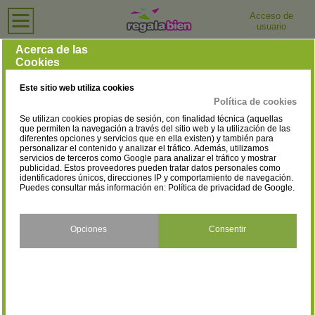
Acceso de
usuario
Inicio
›
Perfumerías y Tiendas de Cosmética
›
Ourense
Perfumerías y Tiendas de Cosmética en Ourense
Acerca de las
Cookies
Selecciona la localidad
A Rúa
O Barco De Valdeorras
(1)
(2)
Este sitio web utiliza cookies
O Carballiño
Ourense
(2)
(29)
Política de cookies
Se utilizan cookies propias de sesión, con finalidad técnica (aquellas
Ribadavia
Verín
(1)
(4)
que permiten la navegación a través del sitio web y la utilización de las
diferentes opciones y servicios que en ella existen) y también para
personalizar el contenido y analizar el tráfico. Además, utilizamos
Xinzo de Limia
(1)
servicios de terceros como Google para analizar el tráfico y mostrar
publicidad. Estos proveedores pueden tratar datos personales como
identificadores únicos, direcciones IP y comportamiento de navegación.
Puedes consultar más información en:
Política de privacidad de Google
.
Opciones
Consentir