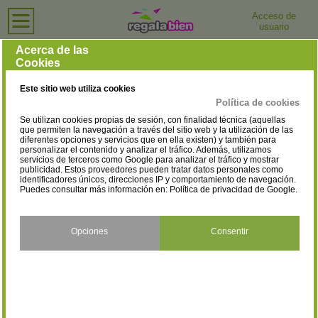
Acceso de
usuario
Inicio
›
Perfumerías y Tiendas de Cosmética
›
Valencia
Perfumerías y Tiendas de Cosmética en Valencia
Acerca de las
Cookies
Selecciona la localidad
Alaquàs
Alberic
(2)
(1)
Este sitio web utiliza cookies
Alboraya
Aldaia
(1)
(1)
Política de cookies
Se utilizan cookies propias de sesión, con finalidad técnica (aquellas
Alfafar
Alfara del Patriarca
(1)
(1)
que permiten la navegación a través del sitio web y la utilización de las
diferentes opciones y servicios que en ella existen) y también para
personalizar el contenido y analizar el tráfico. Además, utilizamos
Algemesí
Alginet
(3)
(1)
servicios de terceros como Google para analizar el tráfico y mostrar
publicidad. Estos proveedores pueden tratar datos personales como
Alzira
Bellreguard
identificadores únicos, direcciones IP y comportamiento de navegación.
(4)
(1)
Puedes consultar más información en:
Política de privacidad de Google
.
Benetússer
Benifaió
(1)
(3)
Benigánim
Beniparrell
Opciones
Consentir
(1)
(1)
Benisanó
Bétera
(1)
(1)
Burjassot
Carcaixent
(2)
(2)
Càrcer
Carlet
(1)
(1)