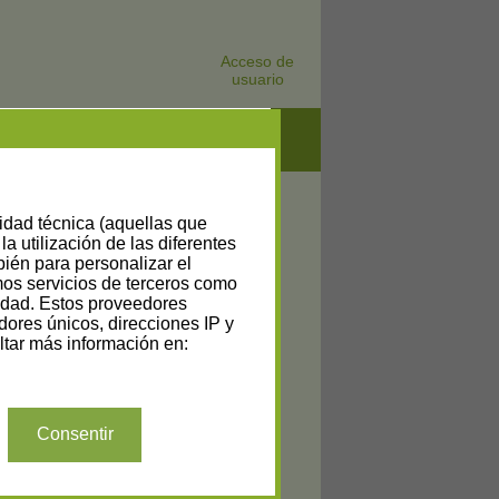
Acceso de
usuario
lidad técnica (aquellas que
la utilización de las diferentes
bién para personalizar el
amos servicios de terceros como
cidad. Estos proveedores
dores únicos, direcciones IP y
tar más información en:
Consentir