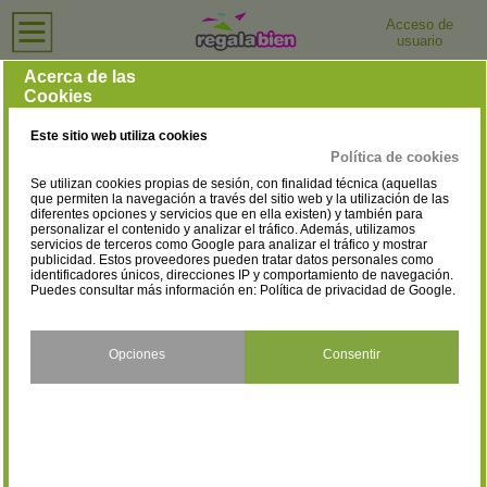
Acceso de
usuario
Inicio
›
Relojerías
›
Asturias
Relojerías en Asturias
Acerca de las
Cookies
Selecciona la localidad
Aller
Avilés
(2)
(11)
Este sitio web utiliza cookies
Cangas de Onís
Cangas del Narcea
(1)
(2)
Política de cookies
Se utilizan cookies propias de sesión, con finalidad técnica (aquellas
Cudillero
Gijón
(1)
(29)
que permiten la navegación a través del sitio web y la utilización de las
diferentes opciones y servicios que en ella existen) y también para
personalizar el contenido y analizar el tráfico. Además, utilizamos
Grado
Langreo
(1)
(3)
servicios de terceros como Google para analizar el tráfico y mostrar
publicidad. Estos proveedores pueden tratar datos personales como
Laviana
Lena
identificadores únicos, direcciones IP y comportamiento de navegación.
(2)
(1)
Puedes consultar más información en:
Política de privacidad de Google
.
Llanera
Navia
(1)
(1)
Noreña
Oviedo
Opciones
Consentir
(1)
(19)
Parres
Piloña
(2)
(2)
Pravia
Ribadesella
(2)
(1)
Riosa
Salas
(7)
(1)