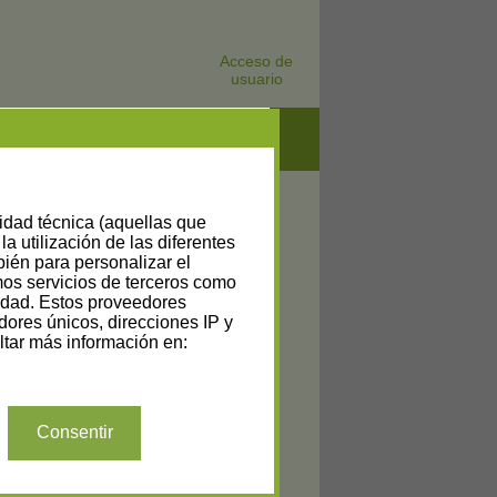
Acceso de
usuario
lidad técnica (aquellas que
la utilización de las diferentes
bién para personalizar el
amos servicios de terceros como
cidad. Estos proveedores
dores únicos, direcciones IP y
tar más información en:
Consentir