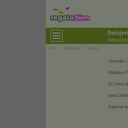
Relojer
Seleccion
Inicio
›
Relojerías
›
Huelva
Almonte
(
Bollullos
El Cerro 
Isla Crist
Paterna 