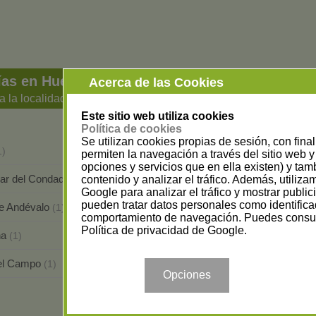
ías en Huelva
Acerca de las Cookies
a la localidad
Este sitio web utiliza cookies
Política de cookies
Se utilizan cookies propias de sesión, con fina
Alosno
1)
(1)
permiten la navegación a través del sitio web y 
opciones y servicios que en ella existen) y tam
 Par del Condado
Cortegana
contenido y analizar el tráfico. Además, utiliz
(2)
(1)
Google para analizar el tráfico y mostrar publi
pueden tratar datos personales como identifica
de Andévalo
Huelva
(1)
(9)
comportamiento de navegación. Puedes consul
Política de privacidad de Google
.
ina
La Palma del Condado
(1)
(1)
del Campo
Punta Umbría
(1)
(1)
Opciones