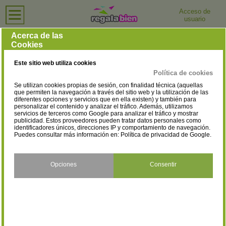
Acceso de
usuario
Inicio
›
Relojerías
›
Huesca
Relojerías en Huesca
Acerca de las
Cookies
Selecciona la localidad
Barbastro
Fraga
(2)
(1)
Este sitio web utiliza cookies
Huesca
Jaca
(9)
(1)
Política de cookies
Se utilizan cookies propias de sesión, con finalidad técnica (aquellas
Lascellas-Ponzano
Monzón
(1)
(2)
que permiten la navegación a través del sitio web y la utilización de las
diferentes opciones y servicios que en ella existen) y también para
personalizar el contenido y analizar el tráfico. Además, utilizamos
Sariñena
(1)
servicios de terceros como Google para analizar el tráfico y mostrar
publicidad. Estos proveedores pueden tratar datos personales como
identificadores únicos, direcciones IP y comportamiento de navegación.
Puedes consultar más información en:
Política de privacidad de Google
.
Opciones
Consentir