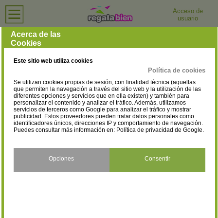
Acceso de
usuario
Inicio
›
Relojerías
›
Jaén
Relojerías en Jaén
Acerca de las
Cookies
Selecciona la localidad
Alcalá la Real
Alcaudete
(3)
(1)
Este sitio web utiliza cookies
Andújar
Baeza
(5)
(1)
Política de cookies
Se utilizan cookies propias de sesión, con finalidad técnica (aquellas
Bailén
Chilluévar
(1)
(1)
que permiten la navegación a través del sitio web y la utilización de las
diferentes opciones y servicios que en ella existen) y también para
personalizar el contenido y analizar el tráfico. Además, utilizamos
Huelma
Jaén
(2)
(13)
servicios de terceros como Google para analizar el tráfico y mostrar
publicidad. Estos proveedores pueden tratar datos personales como
Jódar
La Carolina
identificadores únicos, direcciones IP y comportamiento de navegación.
(1)
(1)
Puedes consultar más información en:
Política de privacidad de Google
.
La Puerta De Segura
Linares
(1)
(5)
Porcuna
Quesada
Opciones
Consentir
(1)
(1)
Sabiote
Santisteban del Puerto
(1)
(1)
Torredonjimeno
Úbeda
(1)
(4)
Villacarrillo
(1)