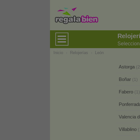
Relojer
Seleccion
Inicio
›
Relojerías
›
León
Astorga
(2
Boñar
(1)
Fabero
(1)
Ponferra
Valencia 
Villablino
(