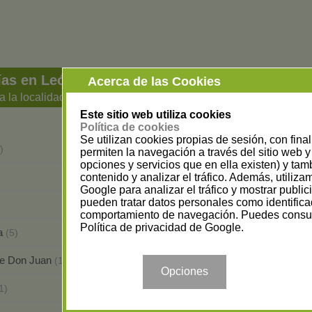
ías en León
Acerca de las Cookies
a la localidad
Este sitio web utiliza cookies
Política de cookies
Se utilizan cookies propias de sesión, con fina
Bembibre
)
(1)
permiten la navegación a través del sitio web y 
opciones y servicios que en ella existen) y tam
Cacabelos
contenido y analizar el tráfico. Además, utiliz
(2)
Google para analizar el tráfico y mostrar publi
pueden tratar datos personales como identifica
León
(20)
comportamiento de navegación. Puedes consul
Política de privacidad de Google
.
da
Santa María del Páramo
(5)
(1)
de Don Juan
Vega de Espinareda
(1)
(2)
Opciones
Villafranca del Bierzo
1)
(1)