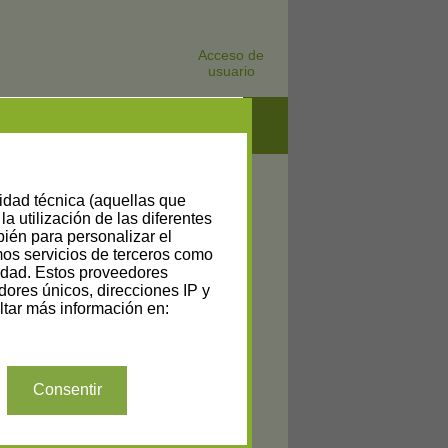
Acceso de
usuario
lidad técnica (aquellas que
la utilización de las diferentes
bién para personalizar el
amos servicios de terceros como
cidad. Estos proveedores
dores únicos, direcciones IP y
tar más información en:
Consentir