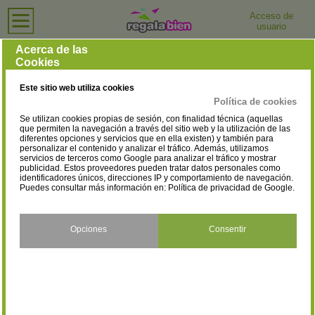
Acceso de
usuario
Inicio
›
Relojerías
›
Málaga
Relojerías en Málaga
Acerca de las
Cookies
Selecciona la localidad
Alameda
Alhaurín el Grande
(1)
(2)
Este sitio web utiliza cookies
Antequera
Benalmádena
(1)
(3)
Política de cookies
Se utilizan cookies propias de sesión, con finalidad técnica (aquellas
Fuengirola
Málaga
(5)
(41)
que permiten la navegación a través del sitio web y la utilización de las
diferentes opciones y servicios que en ella existen) y también para
personalizar el contenido y analizar el tráfico. Además, utilizamos
Marbella
Nerja
(10)
(2)
servicios de terceros como Google para analizar el tráfico y mostrar
publicidad. Estos proveedores pueden tratar datos personales como
Pizarra
Ronda
identificadores únicos, direcciones IP y comportamiento de navegación.
(1)
(4)
Puedes consultar más información en:
Política de privacidad de Google
.
Torremolinos
Torrox
(4)
(2)
Vélez-Málaga
Villanueva del Trabuco
Opciones
Consentir
(6)
(1)