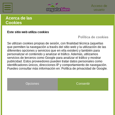
Acceso de
usuario
Inicio
›
Relojerías
›
Salamanca
Relojerías en Salamanca
Acerca de las
Cookies
Selecciona la localidad
Alba de Tormes
Ciudad Rodrigo
(1)
(6)
Este sitio web utiliza cookies
Peñaranda de Bracamonte
Salamanca
(22)
Política de cookies
(1)
Se utilizan cookies propias de sesión, con finalidad técnica (aquellas
que permiten la navegación a través del sitio web y la utilización de las
Santa Marta de Tormes
Vitigudino
diferentes opciones y servicios que en ella existen) y también para
(1)
(1)
personalizar el contenido y analizar el tráfico. Además, utilizamos
servicios de terceros como Google para analizar el tráfico y mostrar
publicidad. Estos proveedores pueden tratar datos personales como
identificadores únicos, direcciones IP y comportamiento de navegación.
Puedes consultar más información en:
Política de privacidad de Google
.
Opciones
Consentir