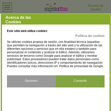
Acceso de
usuario
Inicio
›
Relojerías
›
Toledo
Relojerías en Toledo
Acerca de las
Cookies
Selecciona la localidad
Consuegra
Illescas
(1)
(3)
Este sitio web utiliza cookies
Lominchar
Los Navalmorales
(1)
(1)
Política de cookies
Se utilizan cookies propias de sesión, con finalidad técnica (aquellas
Madridejos
Ocaña
(1)
(1)
que permiten la navegación a través del sitio web y la utilización de las
diferentes opciones y servicios que en ella existen) y también para
personalizar el contenido y analizar el tráfico. Además, utilizamos
Ontígola
Quintanar de la Orden
(1)
(2)
servicios de terceros como Google para analizar el tráfico y mostrar
publicidad. Estos proveedores pueden tratar datos personales como
San Martín de Montalbán
Santa Cruz de la Zarza
identificadores únicos, direcciones IP y comportamiento de navegación.
(1)
(1)
Puedes consultar más información en:
Política de privacidad de Google
.
Sonseca
Talavera de la Reina
(1)
(6)
Toledo
Torrijos
Opciones
Consentir
(4)
(1)
Urda
(1)