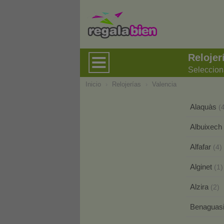
Relojer
Seleccion
Inicio
›
Relojerías
›
Valencia
Alaquàs
(
Albuixech
Alfafar
(4)
Alginet
(1)
Alzira
(2)
Benaguas