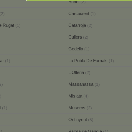
Buñol
(2)
Carcaixent
(2)
(1)
de Rugat
Catarroja
(1)
(2)
Cullera
(2)
Godella
)
(1)
ar
La Pobla De Farnals
(1)
(1)
L'Olleria
(2)
Massanassa
2)
(1)
Mislata
)
(4)
t
Museros
(1)
(2)
Ontinyent
(5)
Palma de Gandía
1)
(1)