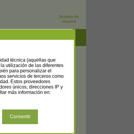
Acceso de
usuario
lidad técnica (aquellas que
la utilización de las diferentes
bién para personalizar el
amos servicios de terceros como
cidad. Estos proveedores
dores únicos, direcciones IP y
tar más información en:
Consentir