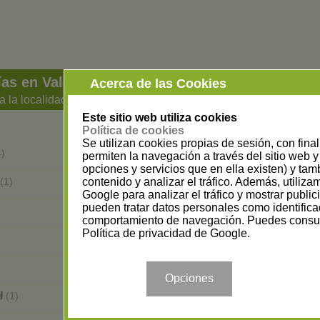
ías en Valencia
Acerca de las Cookies
a la localidad
Este sitio web utiliza cookies
Política de cookies
Se utilizan cookies propias de sesión, con fina
Alboraya
4)
(1)
permiten la navegación a través del sitio web y 
opciones y servicios que en ella existen) y tam
Aldaia
contenido y analizar el tráfico. Además, utiliz
(1)
(1)
Google para analizar el tráfico y mostrar publi
pueden tratar datos personales como identifica
Algemesí
(1)
comportamiento de navegación. Puedes consul
Política de privacidad de Google
.
Almàssera
(1)
Ayora
(1)
Opciones
il
Benigánim
(1)
(1)