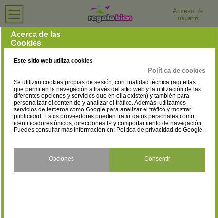
Acceso de
usuario
Inicio
›
Relojerías
›
Zaragoza
Relojerías en Zaragoza
Acerca de las
Cookies
Selecciona la localidad
Alagón
Calatayud
(1)
(4)
Este sitio web utiliza cookies
Caspe
Fuentes de Ebro
(1)
(1)
Política de cookies
Se utilizan cookies propias de sesión, con finalidad técnica (aquellas
La Almunia De Doña Godina
La Puebla de Alfindén
(2)
que permiten la navegación a través del sitio web y la utilización de las
diferentes opciones y servicios que en ella existen) y también para
(1)
personalizar el contenido y analizar el tráfico. Además, utilizamos
servicios de terceros como Google para analizar el tráfico y mostrar
Tauste
Utebo
(1)
(2)
publicidad. Estos proveedores pueden tratar datos personales como
identificadores únicos, direcciones IP y comportamiento de navegación.
Puedes consultar más información en:
Política de privacidad de Google
.
Zaragoza
(59)
Opciones
Consentir