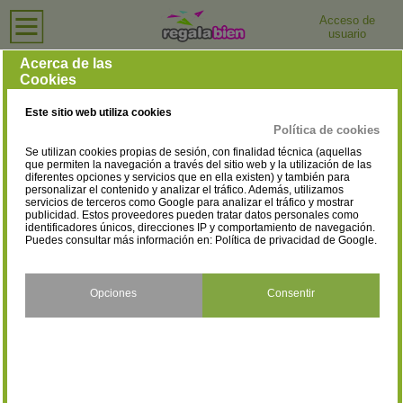
Acceso de
usuario
Inicio
›
Tiendas de Animales y Mascotas
Tiendas de Animales y Mascotas
Acerca de las
Cookies
Selecciona la provincia
Barcelona
Madrid
(557)
(443)
Este sitio web utiliza cookies
Valencia
Alicante
(222)
(144)
Política de cookies
Se utilizan cookies propias de sesión, con finalidad técnica (aquellas
Málaga
Santa Cruz de Tenerife
(137)
(127)
que permiten la navegación a través del sitio web y la utilización de las
diferentes opciones y servicios que en ella existen) y también para
personalizar el contenido y analizar el tráfico. Además, utilizamos
Baleares
Sevilla
(123)
(112)
servicios de terceros como Google para analizar el tráfico y mostrar
publicidad. Estos proveedores pueden tratar datos personales como
Girona
Las Palmas
identificadores únicos, direcciones IP y comportamiento de navegación.
(103)
(89)
Puedes consultar más información en:
Política de privacidad de Google
.
A Coruña
Álava
(54)
(25)
Opciones
Consentir
Albacete
Almería
(18)
(51)
Asturias
Ávila
(78)
(11)
Badajoz
Burgos
(37)
(16)