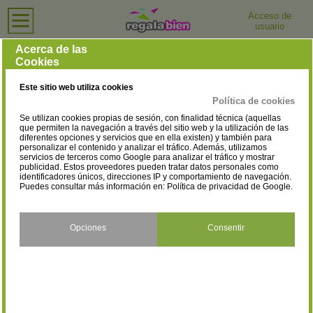
Acceso de
usuario
Inicio
›
Tiendas de Bolsos
›
Baleares
Tiendas de Bolsos en Baleares
Acerca de las
Cookies
Selecciona la localidad
Palma de Mallorca
(1)
Este sitio web utiliza cookies
Política de cookies
Se utilizan cookies propias de sesión, con finalidad técnica (aquellas
que permiten la navegación a través del sitio web y la utilización de las
diferentes opciones y servicios que en ella existen) y también para
personalizar el contenido y analizar el tráfico. Además, utilizamos
servicios de terceros como Google para analizar el tráfico y mostrar
publicidad. Estos proveedores pueden tratar datos personales como
identificadores únicos, direcciones IP y comportamiento de navegación.
Puedes consultar más información en:
Política de privacidad de Google
.
Opciones
Consentir