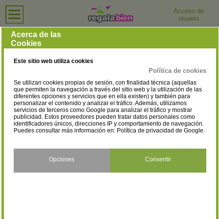
Acceso de
usuario
Inicio
›
Tiendas de Bolsos
›
Madrid
Tiendas de Bolsos en Madrid
Acerca de las
Cookies
Selecciona la localidad
Fuenlabrada
Getafe
(2)
(1)
Este sitio web utiliza cookies
Madrid
Pinto
(38)
(1)
Política de cookies
Se utilizan cookies propias de sesión, con finalidad técnica (aquellas
que permiten la navegación a través del sitio web y la utilización de las
diferentes opciones y servicios que en ella existen) y también para
personalizar el contenido y analizar el tráfico. Además, utilizamos
servicios de terceros como Google para analizar el tráfico y mostrar
publicidad. Estos proveedores pueden tratar datos personales como
identificadores únicos, direcciones IP y comportamiento de navegación.
Puedes consultar más información en:
Política de privacidad de Google
.
Opciones
Consentir