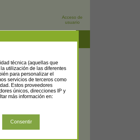
Acceso de
usuario
lidad técnica (aquellas que
la utilización de las diferentes
bién para personalizar el
amos servicios de terceros como
cidad. Estos proveedores
dores únicos, direcciones IP y
tar más información en:
Consentir