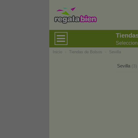
Tiendas
Seleccion
Inicio
›
Tiendas de Bolsos
›
Sevilla
Sevilla
(3)