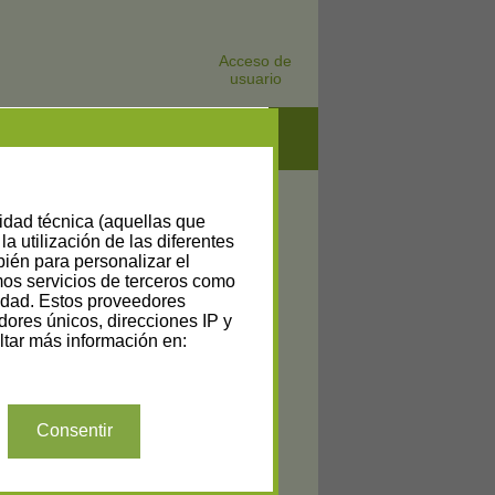
Acceso de
usuario
lidad técnica (aquellas que
la utilización de las diferentes
bién para personalizar el
amos servicios de terceros como
cidad. Estos proveedores
dores únicos, direcciones IP y
tar más información en:
Consentir