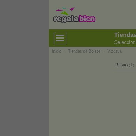
Tiendas
Seleccion
Inicio
›
Tiendas de Bolsos
›
Vizcaya
Bilbao
(1)