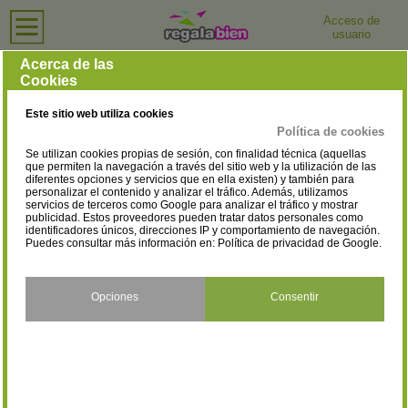
Acceso de
usuario
Inicio
›
Tiendas de Bolsos
›
Zaragoza
Tiendas de Bolsos en Zaragoza
Acerca de las
Cookies
Selecciona la localidad
Zaragoza
(4)
Este sitio web utiliza cookies
Política de cookies
Se utilizan cookies propias de sesión, con finalidad técnica (aquellas
que permiten la navegación a través del sitio web y la utilización de las
diferentes opciones y servicios que en ella existen) y también para
personalizar el contenido y analizar el tráfico. Además, utilizamos
servicios de terceros como Google para analizar el tráfico y mostrar
publicidad. Estos proveedores pueden tratar datos personales como
identificadores únicos, direcciones IP y comportamiento de navegación.
Puedes consultar más información en:
Política de privacidad de Google
.
Opciones
Consentir