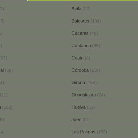
Ávila
2)
(22)
Baleares
95)
(131)
Cáceres
5)
(40)
Cantabria
0)
(89)
Ceuta
(63)
(4)
eal
Córdoba
(66)
(115)
Girona
4)
(155)
Guadalajara
111)
(24)
a
Huelva
(102)
(53)
Jaén
9)
(91)
Las Palmas
44)
(156)