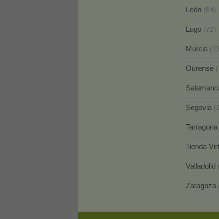
León
(84)
Lugo
(72)
Murcia
(1
Ourense
(
Salaman
Segovia
(
Tarragon
Tienda Vir
Valladolid
Zaragoza