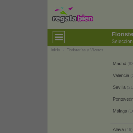
Florist
Seleccion
Inicio
›
Floristerías y Viveros
Madrid
(8
Valencia
(
Sevilla
(21
Ponteved
Málaga
(1
Álava
(46)