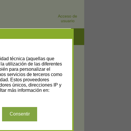
Acceso de
usuario
lidad técnica (aquellas que
la utilización de las diferentes
bién para personalizar el
amos servicios de terceros como
cidad. Estos proveedores
dores únicos, direcciones IP y
tar más información en:
Consentir