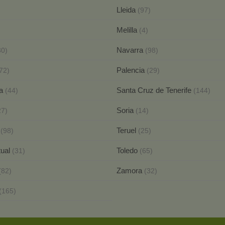
Lleida
(97)
Melilla
(4)
Navarra
30)
(98)
Palencia
72)
(29)
ca
Santa Cruz de Tenerife
(44)
(144)
Soria
27)
(14)
a
Teruel
(98)
(25)
tual
Toledo
(31)
(65)
Zamora
(82)
(32)
(165)