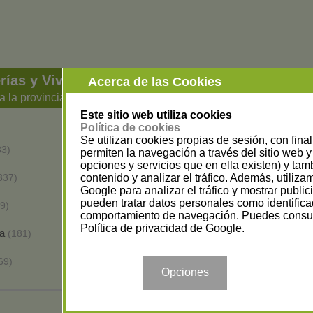
erías y Viveros
Acerca de las Cookies
a la provincia
Este sitio web utiliza cookies
Política de cookies
Se utilizan cookies propias de sesión, con fina
Barcelona
33)
(813)
permiten la navegación a través del sitio web y 
opciones y servicios que en ella existen) y tam
A Coruña
contenido y analizar el tráfico. Además, utiliz
337)
(246)
Google para analizar el tráfico y mostrar publi
pueden tratar datos personales como identifica
Alicante
9)
(217)
comportamiento de navegación. Puedes consul
Política de privacidad de Google
.
ra
Asturias
(181)
(174)
Vizcaya
69)
(168)
Opciones
Albacete
(60)