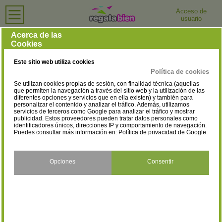
Acceso de
usuario
Inicio
›
Tiendas de Moda y Complementos
›
Alicante
Tiendas de Moda y Complementos en Alicante
Acerca de las
Cookies
Selecciona la localidad
Albatera
Alcoy/Alcoi
(13)
(71)
Este sitio web utiliza cookies
Alfafara
Algorfa
(1)
(1)
Política de cookies
Se utilizan cookies propias de sesión, con finalidad técnica (aquellas
Alicante/Alacant
Almoradí
(273)
(14)
que permiten la navegación a través del sitio web y la utilización de las
diferentes opciones y servicios que en ella existen) y también para
personalizar el contenido y analizar el tráfico. Además, utilizamos
Altea
Aspe
(28)
(4)
servicios de terceros como Google para analizar el tráfico y mostrar
publicidad. Estos proveedores pueden tratar datos personales como
Banyeres de Mariola
Beneixama
identificadores únicos, direcciones IP y comportamiento de navegación.
(3)
(1)
Puedes consultar más información en:
Política de privacidad de Google
.
Benidorm
Benilloba
(144)
(1)
Benissa
Bigastro
Opciones
Consentir
(6)
(2)
Callosa de Segura
Callosa d'En Sarrià
(13)
(4)
Calpe/Calp
Castalla
(28)
(4)
Catral
Cocentaina
(4)
(9)