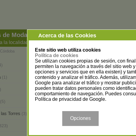
s de Moda y Complementos en Córdoba
Acerca de las Cookies
a la localidad
Este sitio web utiliza cookies
Córdoba
Política de cookies
Se utilizan cookies propias de sesión, con fina
Aguilar de la Frontera
4)
(2)
permiten la navegación a través del sitio web y 
opciones y servicios que en ella existen) y tam
a
Almodóvar del Río
contenido y analizar el tráfico. Además, utiliz
(1)
(1)
Google para analizar el tráfico y mostrar publi
pueden tratar datos personales como identifica
Benamejí
)
(1)
comportamiento de navegación. Puedes consul
Política de privacidad de Google
.
Cabra
(5)
(14)
 las Torres
Castro del Río
(3)
(1)
Opciones
Doña Mencía
323)
(1)