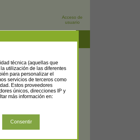
Acceso de
usuario
lidad técnica (aquellas que
la utilización de las diferentes
bién para personalizar el
amos servicios de terceros como
cidad. Estos proveedores
dores únicos, direcciones IP y
tar más información en:
Consentir