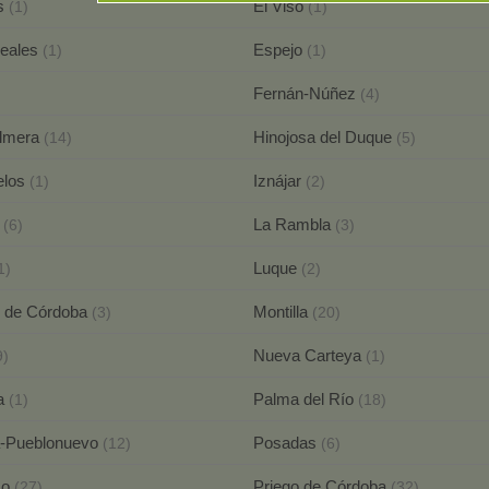
es
El Viso
(1)
(1)
Reales
Espejo
(1)
(1)
Fernán-Núñez
(4)
almera
Hinojosa del Duque
(14)
(5)
elos
Iznájar
(1)
(2)
a
La Rambla
(6)
(3)
Luque
1)
(2)
n de Córdoba
Montilla
(3)
(20)
Nueva Carteya
9)
(1)
na
Palma del Río
(1)
(18)
a-Pueblonuevo
Posadas
(12)
(6)
co
Priego de Córdoba
(27)
(32)