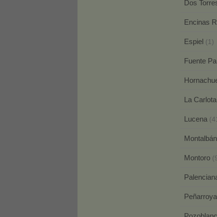
Dos Torr
Encinas 
Espiel
(1)
Fuente P
Hornachu
La Carlot
Lucena
(4
Montalbá
Montoro
(
Palencia
Peñarroy
Pozoblan