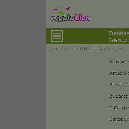
Tienda
Seleccion
Inicio
›
Tiendas de Moda y Complementos
›
Adamuz
(
Almedinill
Baena
(22
Bujalance
Cañete de
Córdoba
(