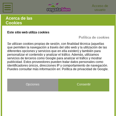
Acceso de
usuario
Inicio
›
Tiendas de Moda y Complementos
›
Guadalajara
Tiendas de Moda y Complementos en Guadalajara
Acerca de las
Cookies
Selecciona la localidad
Albalate de Zorita
Azuqueca de Henares
(1)
(15)
Este sitio web utiliza cookies
Cabanillas del Campo
Cifuentes
(1)
(1)
Política de cookies
Se utilizan cookies propias de sesión, con finalidad técnica (aquellas
El Casar
Guadalajara
(2)
(83)
que permiten la navegación a través del sitio web y la utilización de las
diferentes opciones y servicios que en ella existen) y también para
personalizar el contenido y analizar el tráfico. Además, utilizamos
Jadraque
Marchamalo
(2)
(1)
servicios de terceros como Google para analizar el tráfico y mostrar
publicidad. Estos proveedores pueden tratar datos personales como
Molina de Aragón
Sigüenza
identificadores únicos, direcciones IP y comportamiento de navegación.
(3)
(4)
Puedes consultar más información en:
Política de privacidad de Google
.
Opciones
Consentir